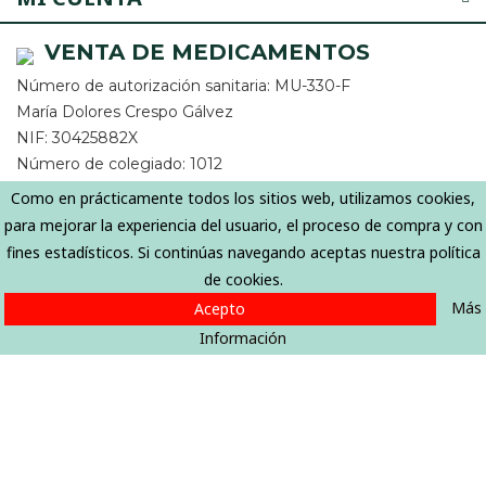
VENTA DE MEDICAMENTOS
Número de autorización sanitaria: MU-330-F
María Dolores Crespo Gálvez
NIF: 30425882X
Número de colegiado: 1012
Colegio oficial de farmacéuticos de la Región de Murcia
Como en prácticamente todos los sitios web, utilizamos cookies,
para mejorar la experiencia del usuario, el proceso de compra y con
fines estadísticos. Si continúas navegando aceptas nuestra política
de cookies.
Más
Acepto
Información
Copyright © 2026 Cresfarma.com