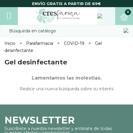
ENVÍO GRATIS A PARTIR DE 69€
0
Inicio
Parafarmacia
COVID-19
Gel
desinfectante
Gel desinfectante
Lamentamos las molestias.
Realice una nueva búsqueda sobre su interés
NEWSLETTER
Suscríbete a nuestra newsletter y entérate de todas
nuestras ofertas y promociones