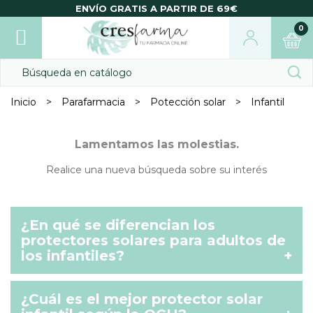
ENVÍO GRATIS A PARTIR DE 69€
0
Inicio
Parafarmacia
Potección solar
Infantil
Lamentamos las molestias.
Realice una nueva búsqueda sobre su interés
¿En qué se diferencian los
protectores solares para adultos de
los infantiles?
+
¿Cuál es el mejor protector solar