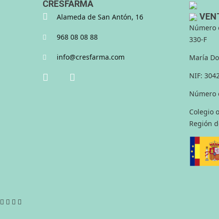
CRESFARMA
VEN
Alameda de San Antón, 16
Número d
968 08 08 88
330-F
info@cresfarma.com
María Do
NIF: 304
Número d
Colegio o
Región d