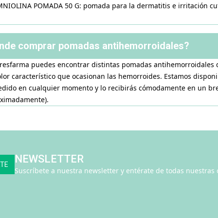
NIOLINA POMADA 50 G: pomada para la dermatitis e irritación cutá
nde comprar pomadas antihemorroidales?
resfarma puedes encontrar distintas pomadas antihemorroidales de r
olor característico que ocasionan las hemorroides. Estamos disponi
edido en cualquier momento y lo recibirás cómodamente en un bre
ximadamente).
NEWSLETTER
RTE
Suscríbete a nuestra newsletter y entérate de todas nuestras