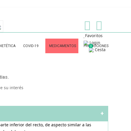
Favoritos
Login
0
DIETÉTICA
COVID-19
MEDICAMENTOS
PROMOCIONES
Cesta
Encías, Caries, Dientes Sensibles
TEST Y ANÁLISIS RÁPIDOS
ias.
e su interés
+
te inferior del recto, de aspecto similar a las