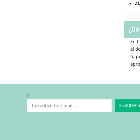
AM
¿Dó
En C
el d
tu p
apro
SUSCRIBI