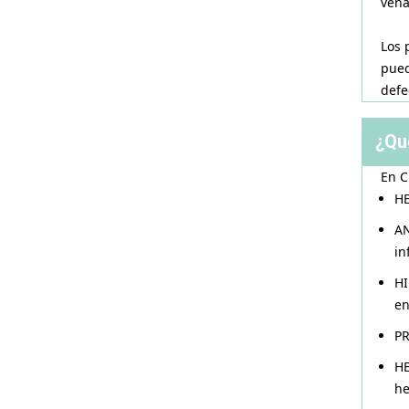
vena
Los 
pued
defe
¿Qu
En C
HE
AN
in
HI
en
PR
HE
he