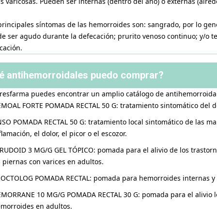
s varicosas. Pueden ser internas (dentro del ano) o externas (alred
principales síntomas de las hemorroides son: sangrado, por lo gen
e ser agudo durante la defecación; prurito venoso continuo; y/o t
cación.
é antihemorroidales puedo comprar?
resfarma puedes encontrar un amplio catálogo de antihemorroidal
MOAL FORTE POMADA RECTAL 50 G: tratamiento sintomático del dol
SO POMADA RECTAL 50 G: tratamiento local sintomático de las ma
flamación, el dolor, el picor o el escozor.
RUDOID 3 MG/G GEL TÓPICO: pomada para el alivio de los trastorno
 piernas con varices en adultos.
OCTOLOG POMADA RECTAL: pomada para hemorroides internas y 
MORRANE 10 MG/G POMADA RECTAL 30 G: pomada para el alivio loca
morroides en adultos.