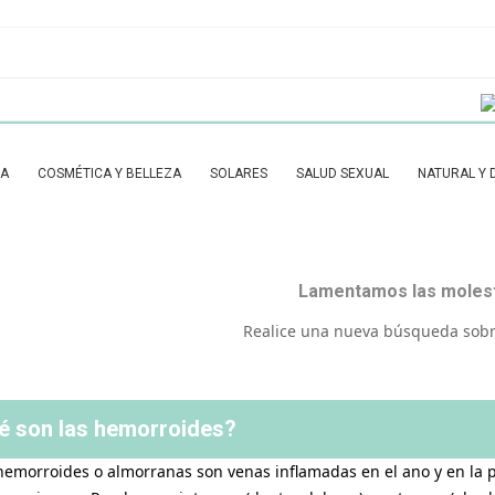
IA
COSMÉTICA Y BELLEZA
SOLARES
SALUD SEXUAL
NATURAL Y 
CUIDADO DE MANOS Y UÑAS
Contorno De Ojos
Pestañas Y Cejas
Regulación Del Estrés Y Cliclo Del Sueño
Lamentamos las molest
Realice una nueva búsqueda sobr
é son las hemorroides?
hemorroides o almorranas son venas inflamadas en el ano y en la par