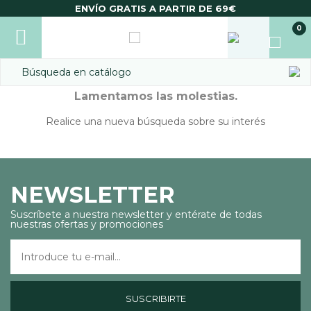
ENVÍO GRATIS A PARTIR DE 69€
Inicio
Parafarmacia
Natural y dietética
0
Fitoterapia
Sistema digestivo
Sistema digestivo
Lamentamos las molestias.
Realice una nueva búsqueda sobre su interés
NEWSLETTER
Suscríbete a nuestra newsletter y entérate de todas
nuestras ofertas y promociones
SUSCRIBIRTE