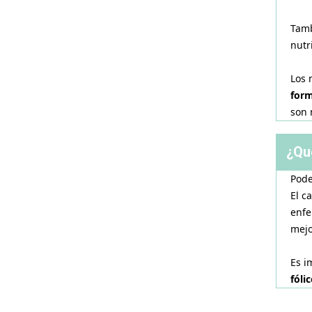
Tam
nutr
Los 
form
son 
¿Qu
Pode
El c
enfe
mejo
Es i
fóli