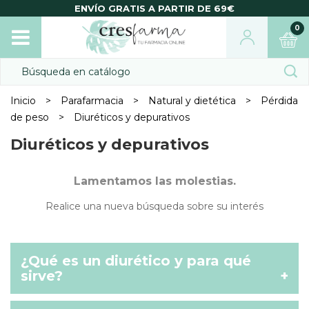
ENVÍO GRATIS A PARTIR DE 69€
0
Inicio
Parafarmacia
Natural y dietética
Pérdida
de peso
Diuréticos y depurativos
Diuréticos y depurativos
Lamentamos las molestias.
Realice una nueva búsqueda sobre su interés
¿Qué es un diurético y para qué
sirve?
+